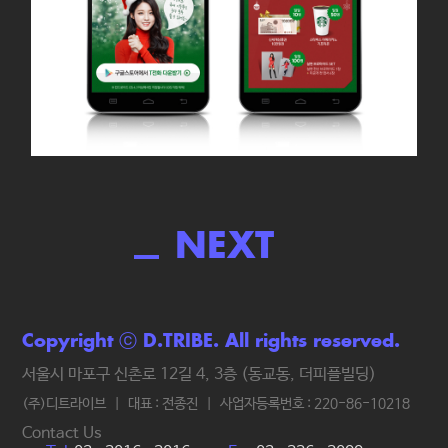
NEXT
Copyright ⓒ D.TRIBE. All rights reserved.
서울시 마포구 신촌로 12길 4, 3층 (동교동, 더피플빌딩)
(주)디트라이브 | 대표 : 전종진 | 사업자등록번호 : 220-86-10218
Contact Us